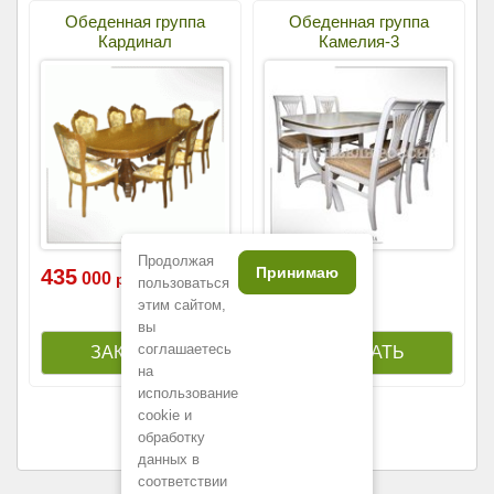
Обеденная группа
Обеденная группа
Кардинал
Камелия-3
Продолжая
Принимаю
435
106
000
900
р.
р.
пользоваться
этим сайтом,
вы
соглашаетесь
на
использование
cookie и
обработку
данных в
соответствии