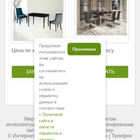
Продолжая
Принимаю
Цена по запросу
Цена по запросу
пользоваться
этим сайтом,
вы
соглашаетесь
на
использование
cookie и
обработку
данных в
соответствии
с
Политикой
Мир мебели России является объектом
сайта в
интеллектуальной собственности. Любое копирование
области
запрещено и преследуется по закону.
обработки и
© Интернет-магазин «
Мир мебели России
» | Телефон
защиты