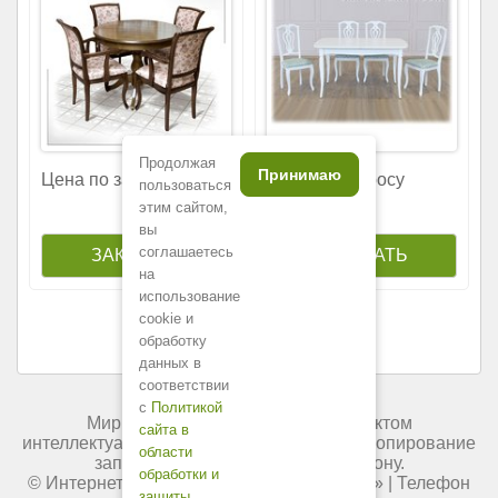
Продолжая
Принимаю
Цена по запросу
Цена по запросу
пользоваться
этим сайтом,
вы
соглашаетесь
на
использование
cookie и
обработку
данных в
соответствии
с
Политикой
Мир мебели России является объектом
сайта в
интеллектуальной собственности. Любое копирование
области
запрещено и преследуется по закону.
обработки и
© Интернет-магазин «
Мир мебели России
» | Телефон
защиты