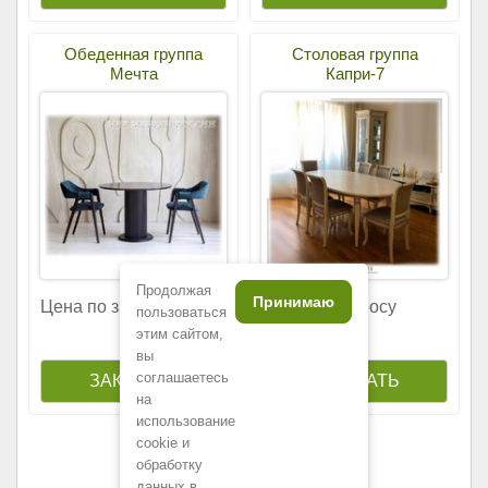
Обеденная группа
Столовая группа
Мечта
Капри-7
Продолжая
Принимаю
Цена по запросу
Цена по запросу
пользоваться
этим сайтом,
вы
соглашаетесь
на
использование
cookie и
обработку
данных в