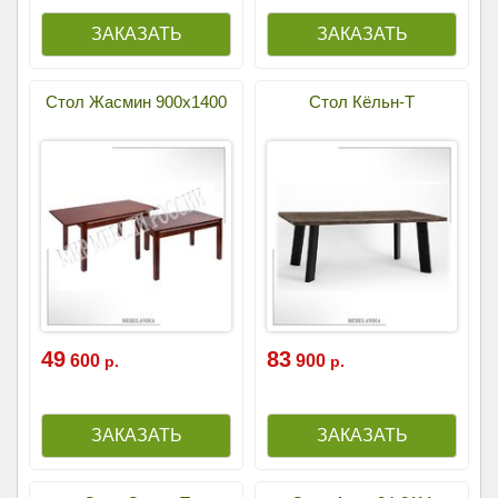
Стол Жасмин 900х1400
Стол Кёльн-Т
49
83
600
900
р.
р.