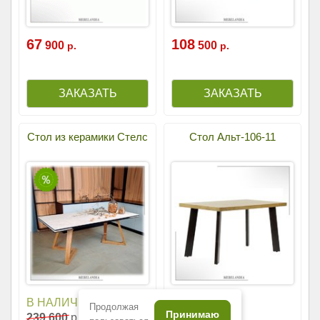
67
108
900
500
р.
р.
Стол из керамики Стелс
Стол Альт-106-11
42
В НАЛИЧИИ
800
р.
Продолжая
Принимаю
239
600
р.