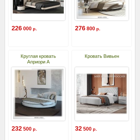
226
276
000
800
р.
р.
Круглая кровать
Кровать Вивьен
Априори А
232
32
500
500
р.
р.