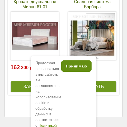
Кровать двуспальная
Спальная система
Милан-61-01
Барбара
Продолжая
Принимаю
162
64
300
000
р.
р.
пользоваться
этим сайтом,
вы
соглашаетесь
на
использование
cookie и
обработку
данных в
соответствии
с
Политикой