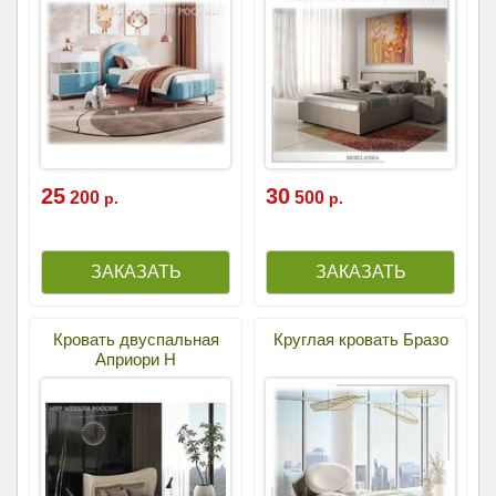
25
30
200
500
р.
р.
Кровать двуспальная
Круглая кровать Бразо
Априори Н