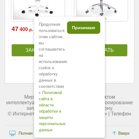
Продолжая
Принимаю
47
48
400
700
р.
р.
пользоваться
этим сайтом,
вы
соглашаетесь
на
использование
cookie и
обработку
данных в
соответствии
с
Политикой
Мир мебели России является объектом
сайта в
интеллектуальной собственности. Любое копирование
области
запрещено и преследуется по закону.
обработки и
© Интернет-магазин «
Мир мебели России
» | Телефон
защиты
+7 (495) 227-84-45.
персональных
данных
Полная версия сайта
Вверх