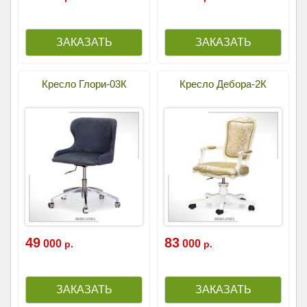
Кресло Глори-03К
Кресло Дебора-2К
49
83
000
000
р.
р.