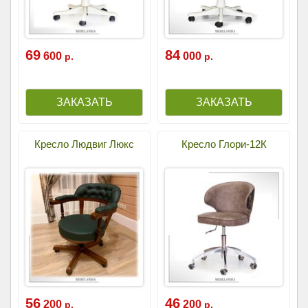
69
84
600
000
р.
р.
Кресло Людвиг Люкс
Кресло Глори-12К
56
46
200
200
р.
р.