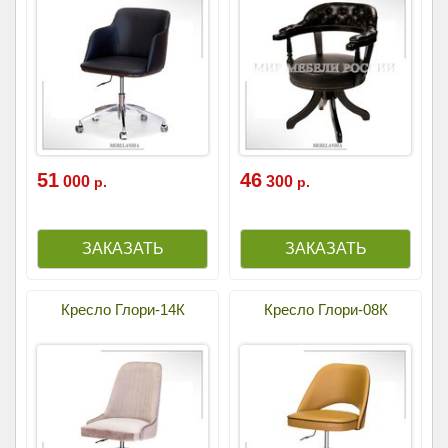
51
46
000
300
р.
р.
Кресло Глори-14К
Кресло Глори-08К