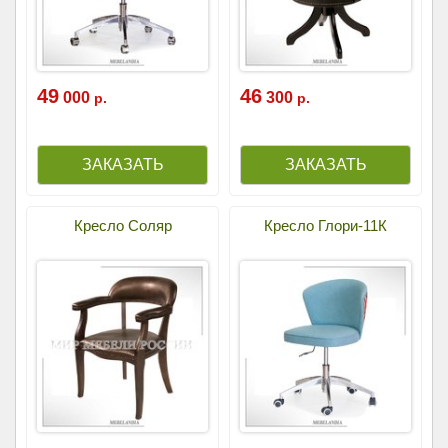
49
46
000
300
р.
р.
Кресло Соляр
Кресло Глори-11К