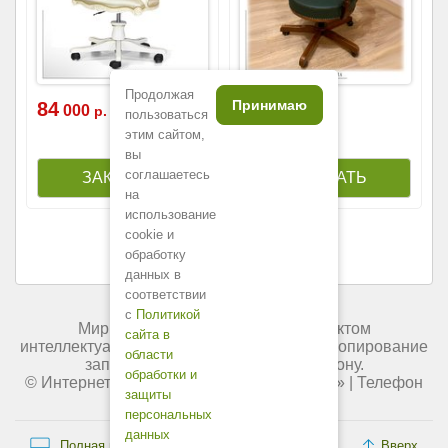
Продолжая
Принимаю
84
56
000
200
р.
р.
пользоваться
этим сайтом,
вы
соглашаетесь
на
использование
cookie и
обработку
данных в
соответствии
с
Политикой
Мир мебели России является объектом
сайта в
интеллектуальной собственности. Любое копирование
области
запрещено и преследуется по закону.
обработки и
© Интернет-магазин «
Мир мебели России
» | Телефон
защиты
+7 (495) 227-84-45.
персональных
данных
Полная версия сайта
Вверх