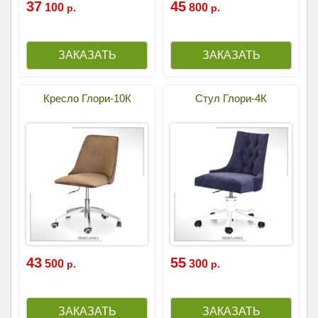
37
45
100
800
р.
р.
Кресло Глори-10К
Стул Глори-4К
43
55
500
300
р.
р.