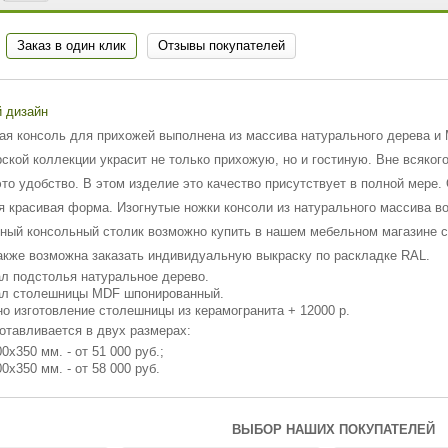
Заказ в один клик
Отзывы покупателей
 дизайн
ая консоль для прихожей выполнена из массива натурального дерева и
рской коллекции украсит не только прихожую, но и гостиную. Вне всяког
 это удобство. В этом изделие это качество присутствует в полной мер
я красивая форма. Изогнутые ножки консоли из натурального массива 
ный консольный столик возможно купить в нашем мебельном магазине с
также возможна заказать индивидуальную выкраску по раскладке RAL.
л подстолья натуральное дерево.
л столешницы MDF шпонированный.
о изготовление столешницы из керамогранита + 12000 р.
отавливается в двух размерах:
0х350 мм. - от 51 000 руб.;
0х350 мм. - от 58 000 руб.
ВЫБОР НАШИХ ПОКУПАТЕЛЕЙ