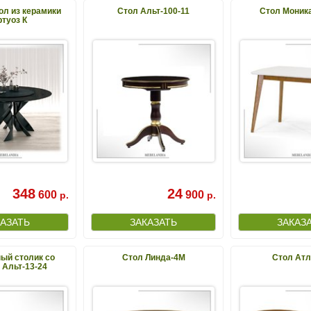
ол из керамики
Стол Альт-100-11
Стол Моник
туоз К
348
24
600
900
р.
р.
ый столик со
Стол Линда-4М
Стол Атл
 Альт-13-24