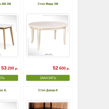
а-4М-3М
Стол Мира 3М
53
52
200
600
р.
р.
ас Б
Стол Дакар-К