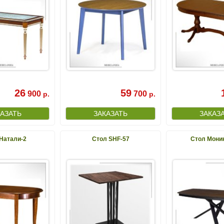
26
59
900
700
р.
р.
Натали-2
Стол SHF-57
Стол Мони