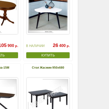
105
26
900
400
р.
р.
В НАЛИЧИИ
ка-15М
Стол Жасмин 950х680