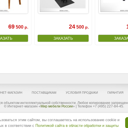
69
24
500
500
р.
р.
НЕТ-МАГАЗИН
ПОСТАВЩИКАМ
УСЛОВИЯ ПРОДАЖИ
ГАРАНТИЯ
я объектом интеллектуальной собственности. Любое копирование запрещено
© Интернет-магазин «
Мир мебели России
» | Телефон +7 (495) 227-84-45.
ложения, опубликованные на сайте, не являются публичной офертой, определяемой положениями Статьи 437(2) ГК РФ но, 
зоваться этим сайтом, вы соглашаетесь на использование cookie и
им образом. «Mebelandia.com» вправе частично или полностью изменять комплектацию товара и продукции, условия обслу
ле цвет мебели, элементы декора и рисунок, могут не соответствовать реальным, в связи с индивидуальными настро
ых в соответствии с
Политикой сайта в области обработки и защиты
 Вами способа оплаты. «Мир мебели России» не отвечает за качество услуг, оказываемых сторонними организациями (т