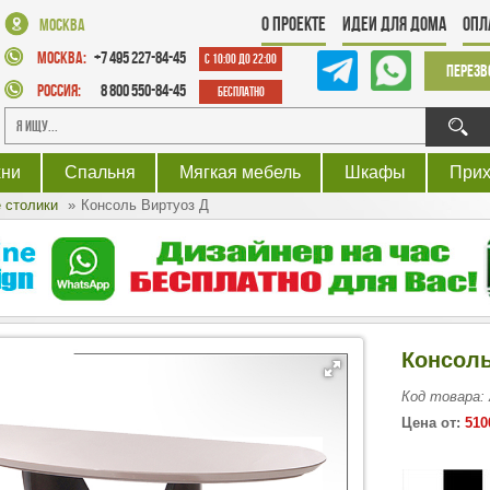
О проекте
Идеи для дома
Опл
Москва
Москва:
+7 495 227-84-45
с 10:00 до 22:00
Перезв
Россия:
8 800 550-84-45
Бесплатно
хни
Спальня
Мягкая мебель
Шкафы
При
 столики
Консоль Виртуоз Д
Консоль
Код товара:
Цена от:
510