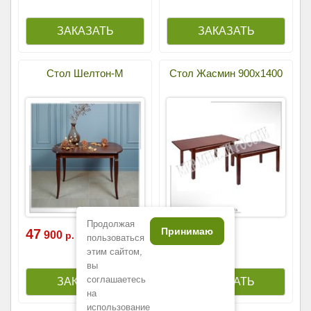
Стол Шелтон-М
Стол Жасмин 900х1400
Продолжая
Принимаю
47
49
900
600
р.
р.
пользоваться
этим сайтом,
вы
соглашаетесь
на
использование