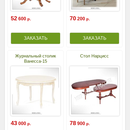
52
70
600
200
р.
р.
Журнальный столик
Стол Нарцисс
Ванесса-15
43
78
000
900
р.
р.