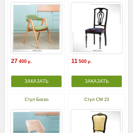
27
11
400
500
р.
р.
Стул Боско
Стул СМ 23