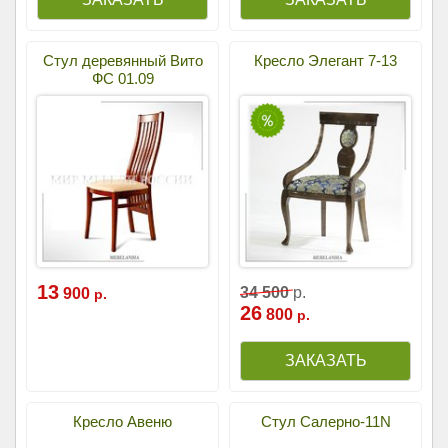
Стул деревянный Вито
Кресло Элегант 7-13
ФС 01.09
13
34
500
р.
900
р.
26
800
р.
Кресло Авеню
Стул Салерно-11N