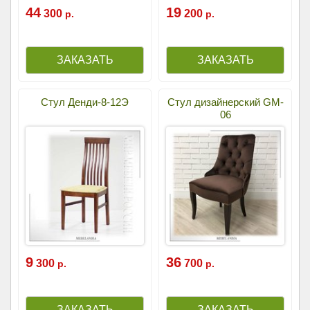
44
19
300
200
р.
р.
Стул Денди-8-12Э
Стул дизайнерский GM-
06
9
36
300
700
р.
р.