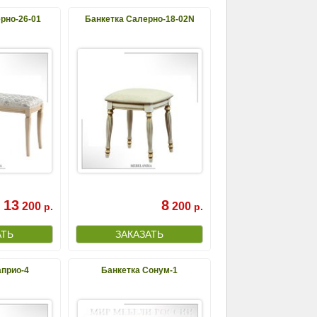
рно-26-01
Банкетка Салерно-18-02N
13
8
200
200
р.
р.
априо-4
Банкетка Сонум-1