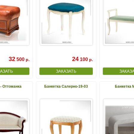
32
24
500
100
р.
р.
- Оттоманка
Банкетка Салерно-19-03
Банкетка 