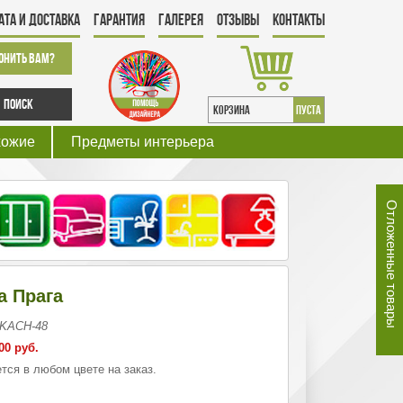
ата и Доставка
Гарантия
Галерея
Отзывы
Контакты
онить Вам?
Поиск
КОРЗИНА
пуста
хожие
Предметы интерьера
Отложенные товары
а Прага
 KACH-48
00 руб.
тся в любом цвете на заказ.