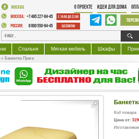
О проекте
Идеи для дома
Опл
Москва
Москва:
+7 495 227-84-45
с 10:00 до 22:00
Перезв
Россия:
8 800 550-84-45
Бесплатно
хни
Спальня
Мягкая мебель
Шкафы
При
Банкетка Прага
Банкетк
Код товара:
Цена от:
319
Изготавливае