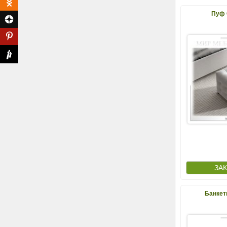
Пуф 
Банкет