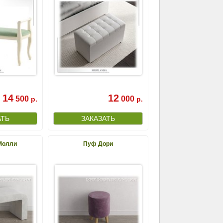
14
12
500
000
р.
р.
Молли
Пуф Дори