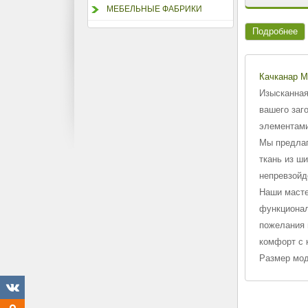
МЕБЕЛЬНЫЕ ФАБРИКИ
Подробнее
Качканар 
Изысканная
вашего заг
элементами
Мы предлаг
ткань из ш
непревзойд
Наши масте
функционал
пожелания 
комфорт с 
Размер мод