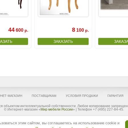
44
8
600
100
р.
р.
НЕТ-МАГАЗИН
ПОСТАВЩИКАМ
УСЛОВИЯ ПРОДАЖИ
ГАРАНТИЯ
я объектом интеллектуальной собственности. Любое копирование запрещено
© Интернет-магазин «
Мир мебели России
» | Телефон +7 (495) 227-84-45.
ложения, опубликованные на сайте, не являются публичной офертой, определяемой положениями Статьи 437(2) ГК РФ но, 
зоваться этим сайтом, вы соглашаетесь на использование cookie и
им образом. «Mebelandia.com» вправе частично или полностью изменять комплектацию товара и продукции, условия обслу
ле цвет мебели, элементы декора и рисунок, могут не соответствовать реальным, в связи с индивидуальными настро