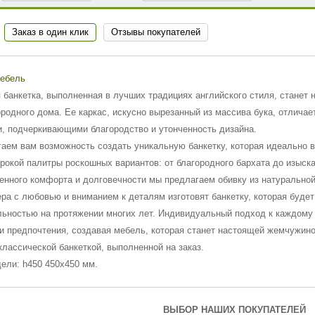
Заказ в один клик
Отзывы покупателей
Мебель
 банкетка, выполненная в лучших традициях английского стиля, станет
ородного дома. Ее каркас, искусно вырезанный из массива бука, отлич
, подчеркивающими благородство и утонченность дизайна.
аем вам возможность создать уникальную банкетку, которая идеально 
ирокой палитры роскошных вариантов: от благородного бархата до изыск
енного комфорта и долговечности мы предлагаем обивку из натуральной
ра с любовью и вниманием к деталям изготовят банкетку, которая буде
ьностью на протяжении многих лет. Индивидуальный подход к каждому 
и предпочтения, создавая мебель, которая станет настоящей жемчужино
классической банкеткой, выполненной на заказ.
ели: h450 450х450 мм.
ВЫБОР НАШИХ ПОКУПАТЕЛЕЙ