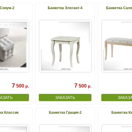
Сонум-2
Банкетка Элегант-4
Банкетка Сале
7
7
500
500
р.
р.
ка Классик
Банкетка Грация-2
Банкетка К