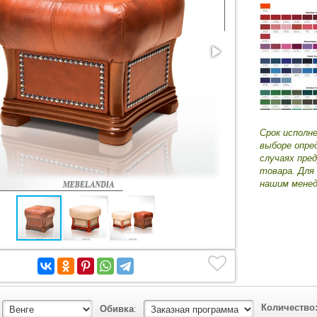
Срок исполн
выборе опре
случаях пре
товара. Для
нашим менед
Количество
Обивка
: