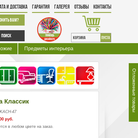
ата и Доставка
Гарантия
Галерея
Отзывы
Контакты
онить Вам?
Поиск
КОРЗИНА
пуста
хожие
Предметы интерьера
Отложенные товары
а Классик
 KACH-47
00 руб.
тся в любом цвете на заказ.