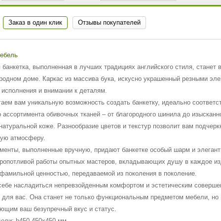
Заказ в один клик
Отзывы покупателей
Мебель
 банкетка, выполненная в лучших традициях английского стиля, станет
родном доме. Каркас из массива бука, искусно украшенный резными эл
 исполнения и внимании к деталям.
аем вам уникальную возможность создать банкетку, идеально соответс
о ассортимента обивочных тканей – от благородного шинила до изысканн
натуральной коже. Разнообразие цветов и текстур позволит вам подчер
ую атмосферу.
менты, выполненные вручную, придают банкетке особый шарм и элегантн
кропотливой работы опытных мастеров, вкладывающих душу в каждое изд
фамильной ценностью, передаваемой из поколения в поколение.
себе насладиться непревзойденным комфортом и эстетическим совершен
 для вас. Она станет не только функциональным предметом мебели, но 
ющим ваш безупречный вкус и статус.
ели: h450 450х450 мм.