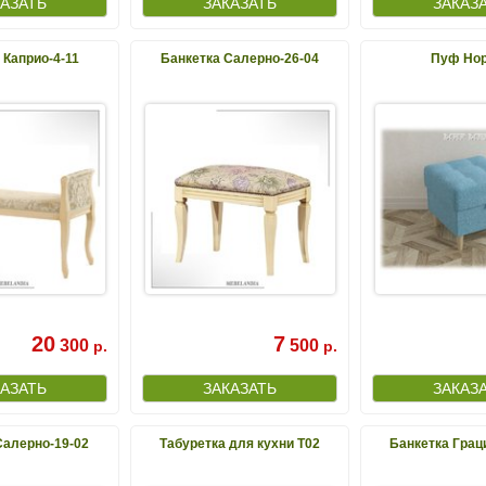
 Каприо-4-11
Банкетка Салерно-26-04
Пуф Нор
20
7
300
500
р.
р.
Салерно-19-02
Табуретка для кухни Т02
Банкетка Грац