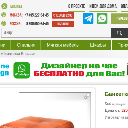
О проекте
Идеи для дома
Опл
Москва
Москва:
+7 495 227-84-45
с 10:00 до 22:00
Перезв
Россия:
8 800 550-84-45
Бесплатно
хни
Спальня
Мягкая мебель
Шкафы
При
Банкетка Классик
Банкетк
Код товара:
Цена от:
325
Изготавливае