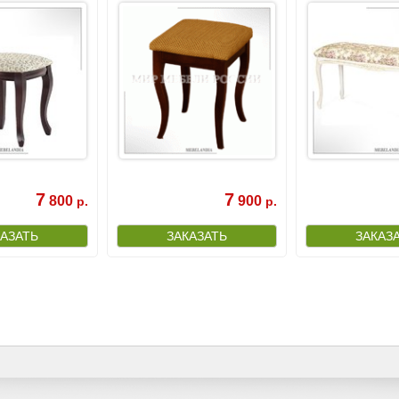
7
7
800
900
р.
р.