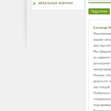
МЕБЕЛЬНЫЕ ФАБРИКИ
Подробнее
Качканар 
Изысканная
вашем заго
мастерстве
Мы предлаг
из широког
роскошной 
неповторим
Резные эле
результат 
настоящей 
Позвольте 
специально
подчеркива
Размер мод