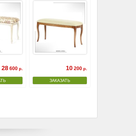
28
10
600
200
р.
р.