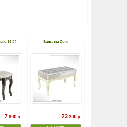
рно-19-04
Банкетка Соня
7
23
800
300
р.
р.