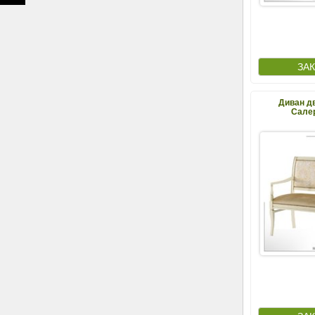
Диван д
Салер