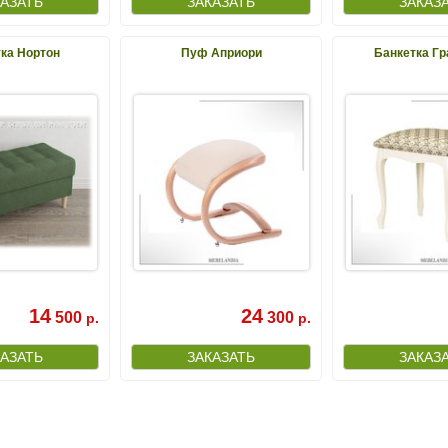
ка Нортон
Пуф Априори
Банкетка Гр
14
24
500
300
р.
р.