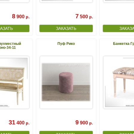
8
7
900
500
р.
р.
вухместный
Пуф Рико
Банкетка Г
но-34-11
31
9
400
900
р.
р.