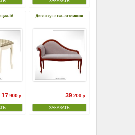
ация-16
Диван кушетка- оттоманка
17
39
900
200
р.
р.