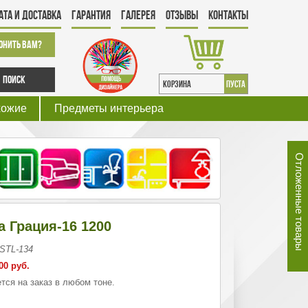
ата и Доставка
Гарантия
Галерея
Отзывы
Контакты
онить Вам?
Поиск
КОРЗИНА
пуста
хожие
Предметы интерьера
Отложенные товары
а Грация-16 1200
 STL-134
00 руб.
тся на заказ в любом тоне.