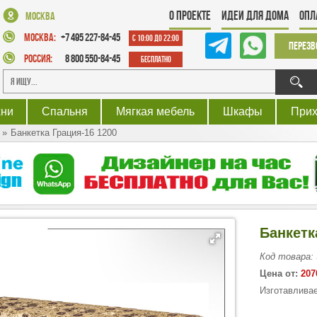
О проекте
Идеи для дома
Опл
Москва
Москва:
+7 495 227-84-45
с 10:00 до 22:00
Перезв
Россия:
8 800 550-84-45
Бесплатно
хни
Спальня
Мягкая мебель
Шкафы
При
Банкетка Грация-16 1200
Банкетк
Код товара:
Цена от:
207
Изготавливае