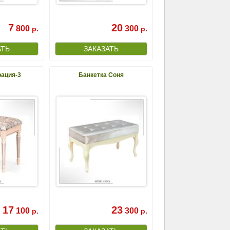
7
20
800
300
р.
р.
рация-3
Банкетка Соня
17
23
100
300
р.
р.