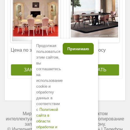
Продолжая
Принимаю
Цена по запросу
Цена по запросу
пользоваться
этим сайтом,
вы
соглашаетесь
на
использование
cookie и
обработку
данных в
соответствии
с
Политикой
Мир мебели России является объектом
сайта в
интеллектуальной собственности. Любое копирование
области
запрещено и преследуется по закону.
обработки и
© Интернет-магазин «
Мир мебели России
» | Телефон