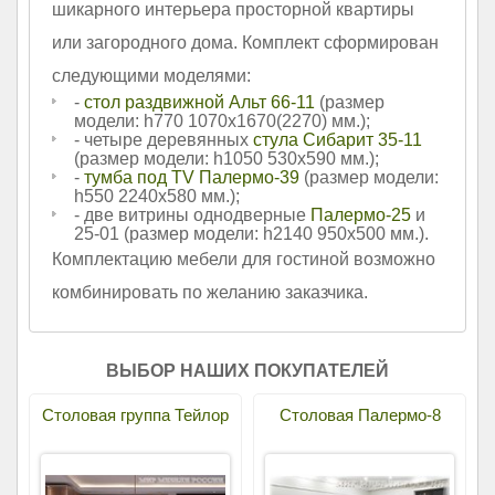
шикарного интерьера просторной квартиры
или загородного дома. Комплект сформирован
следующими моделями:
-
стол раздвижной Альт 66-11
(размер
модели: h770 1070х1670(2270) мм.);
- четыре деревянных
стула Сибарит 35-11
(размер модели: h1050 530х590 мм.);
-
тумба под TV Палермо-39
(размер модели:
h550 2240х580 мм.);
- две витрины однодверные
Палермо-25
и
25-01 (размер модели: h2140 950х500 мм.).
Комплектацию мебели для гостиной возможно
комбинировать по желанию заказчика.
ВЫБОР НАШИХ ПОКУПАТЕЛЕЙ
Столовая группа Тейлор
Столовая Палермо-8