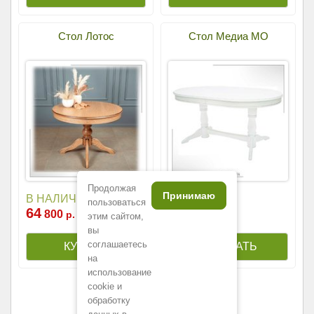
Стол Лотос
Стол Медиа МО
Продолжая
Принимаю
38
В НАЛИЧИИ
700
р.
пользоваться
64
800
р.
этим сайтом,
вы
соглашаетесь
на
использование
cookie и
обработку