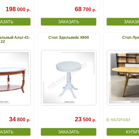
198
68
000
700
р.
р.
альный Альт-41-
Стол Эдельвейс К600
Стол Лу
22
34
23
800
500
р.
р.
В НАЛИЧИИ