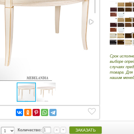
Срок исполн
выборе опре
случаях пре
товара. Для
нашим менед
Количество: