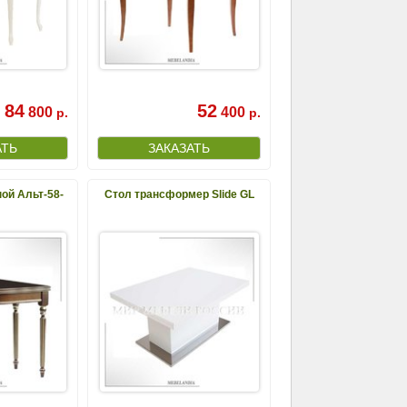
84
52
800
400
р.
р.
ой Альт-58-
Стол трансформер Slide GL