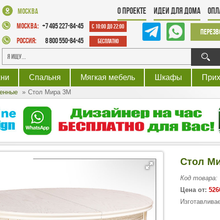
О проекте
Идеи для дома
Опл
Москва
Москва:
+7 495 227-84-45
с 10:00 до 22:00
Перезв
Россия:
8 800 550-84-45
Бесплатно
хни
Спальня
Мягкая мебель
Шкафы
При
енные
Стол Мира 3М
Стол М
Код товара:
Цена от:
526
Изготавливае