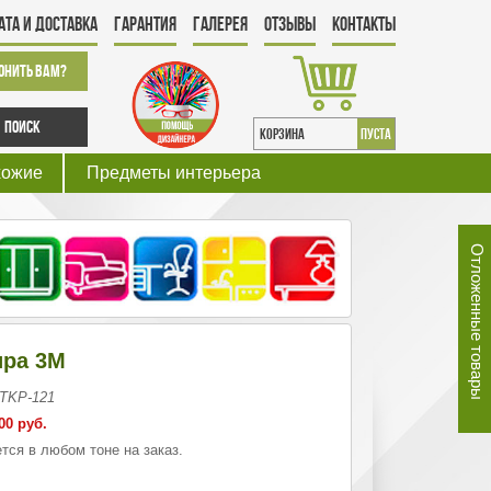
ата и Доставка
Гарантия
Галерея
Отзывы
Контакты
онить Вам?
Поиск
КОРЗИНА
пуста
хожие
Предметы интерьера
Отложенные товары
ира 3М
 TKP-121
00 руб.
тся в любом тоне на заказ.