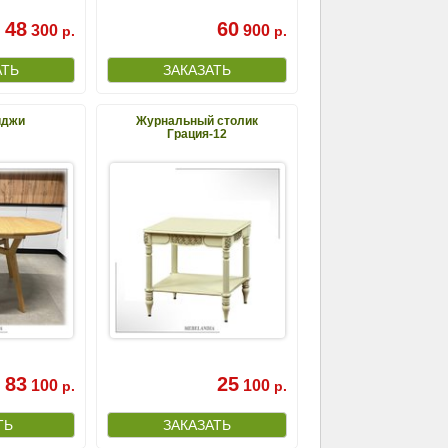
48
60
300
900
р.
р.
иджи
Журнальный столик
Грация-12
83
25
100
100
р.
р.