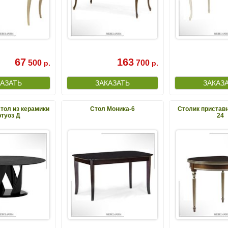
67
163
500
700
р.
р.
тол из керамики
Стол Моника-6
Столик приставн
туоз Д
24