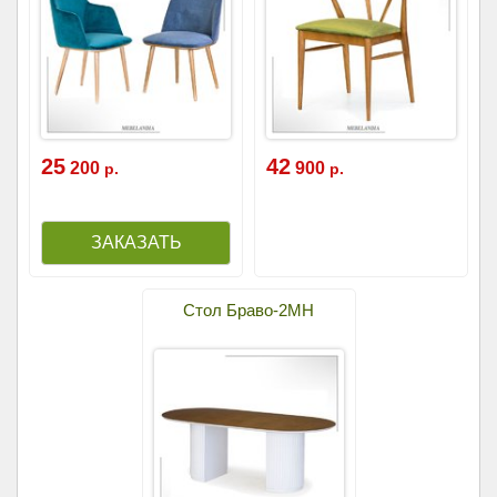
25
42
200
900
р.
р.
Стол Браво-2МН