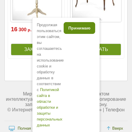
Продолжая
Принимаю
16
133
300
700
р.
р.
пользоваться
этим сайтом,
вы
соглашаетесь
на
использование
cookie и
обработку
данных в
соответствии
с
Политикой
Мир мебели России является объектом
сайта в
интеллектуальной собственности. Любое копирование
области
запрещено и преследуется по закону.
обработки и
© Интернет-магазин «
Мир мебели России
» | Телефон
защиты
+7 (495) 227-84-45.
персональных
данных
Полная версия сайта
Вверх