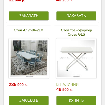
600
200
р.
р.
Стол Альт-84-21М
Стол трансформер
Cross GLS
235
В НАЛИЧИИ
900
р.
49
500
р.