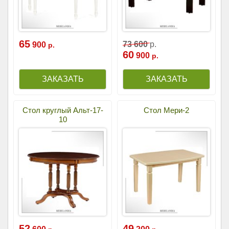
65
73
600
р.
900
р.
60
900
р.
Стол круглый Альт-17-
Стол Мери-2
10
52
49