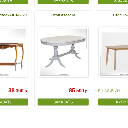
столик ЮТА-1-11
Стол Атлас М
Стол Ко
38
85
300
500
р.
р.
В НАЛИЧИИ