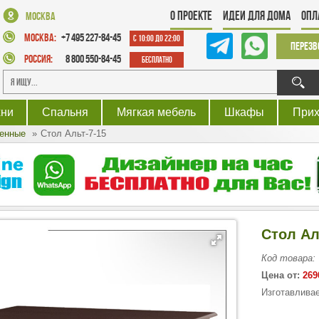
О проекте
Идеи для дома
Опл
Москва
Москва:
+7 495 227-84-45
с 10:00 до 22:00
Перезв
Россия:
8 800 550-84-45
Бесплатно
хни
Спальня
Мягкая мебель
Шкафы
При
енные
Стол Альт-7-15
Стол Ал
Код товара:
Цена от:
269
Изготавливае