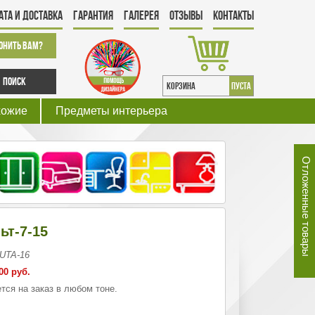
ата и Доставка
Гарантия
Галерея
Отзывы
Контакты
онить Вам?
Поиск
КОРЗИНА
пуста
хожие
Предметы интерьера
Отложенные товары
ьт-7-15
 UTA-16
00 руб.
тся на заказ в любом тоне.