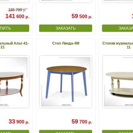
185
700
р.
141
59
600
500
р.
р.
альный Альт-41-
Стол Линда-4М
Столик журнальн
21
11
33
59
900
700
р.
р.