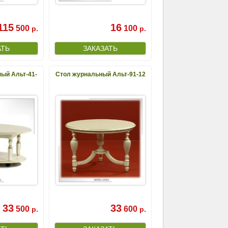
115
16
500
100
р.
р.
ый Альт-41-
Стол журнальный Альт-91-12
33
33
500
600
р.
р.