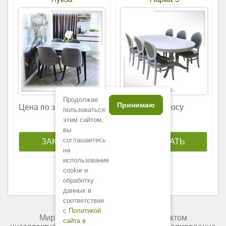
Продолжая
Принимаю
Цена по запросу
Цена по запросу
пользоваться
этим сайтом,
вы
соглашаетесь
на
использование
cookie и
обработку
данных в
соответствии
с
Политикой
Мир мебели России является объектом
сайта в