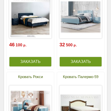
46
32
100
500
р.
р.
Кровать Рокси
Кровать Палермо-59