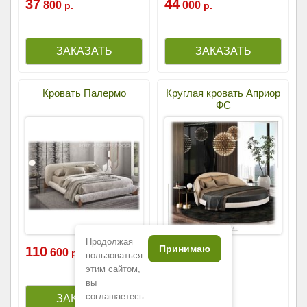
37
44
800
000
р.
р.
Кровать Палермо
Круглая кровать Априор
ФС
Продолжая
Принимаю
110
227
600
850
р.
р.
пользоваться
этим сайтом,
вы
соглашаетесь